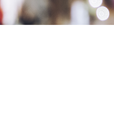
Karriere bei Spektral Veranstaltungstechnik
Werde Teil unseres Teams – flexibel, kreativ, m
Du liebst es, Events zum Leben zu erwecken? Du 
uns genau richtig!
Wir suchen
Minijobber und Freelancer
in allen
schon Erfahrung hast oder einfach Lust, in die W
Was dich bei uns erwartet:
Abwechslungsreiche Einsätze – von Konzert
Ein Team, das zusammenhält – wir arbeiten