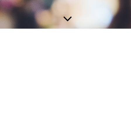
ittendrin.
packst gerne an und suchst eine abwechslungsreiche Tätigkeit, bei der
 Bereichen der Veranstaltungstechnik – von
Licht, Ton, Bühne
bis hin
elt der Eventtechnik einzutauchen: Wir bringen dir bei, was du wissen 
en und Messen bis zu Firmen-Events.
 Hand in Hand und ziehen gemeinsam an einem Strang.