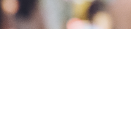
 kein Tag dem anderen gleicht? Dann bist du bei
 zu
Eventplanung und Logistik.
Egal, ob du
musst, und geben dir Raum, dich zu entwickeln.